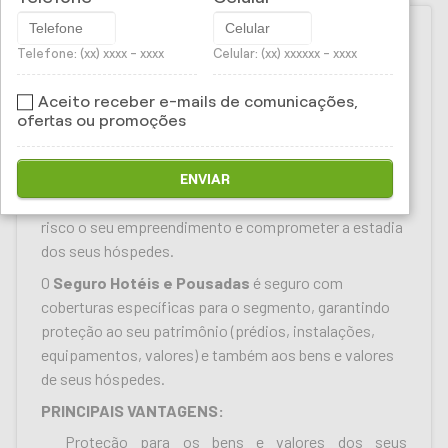
Telefone: (xx) xxxx - xxxx
Celular: (xx) xxxxxx - xxxx
Macedo Corretora de
Aceito receber e-mails de comunicações,
Seguros - Seguro Hotéis e
ofertas ou promoções
Pousadas
ENVIAR
Mas basta um pequeno imprevisto para colocar em
risco o seu empreendimento e comprometer a estadia
dos seus hóspedes.
O
Seguro Hotéis e Pousadas
é seguro com
coberturas específicas para o segmento, garantindo
proteção ao seu patrimônio (prédios, instalações,
equipamentos, valores) e também aos bens e valores
de seus hóspedes.
PRINCIPAIS VANTAGENS:
Proteção para os bens e valores dos seus