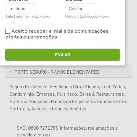
cancelamentos)
Telefone: (xx) xxxx - xxxx
Celular: (xx) xxxxxx - xxxx
Solicitação de serviços / sinistro:
333-PORTO o mesmo que 333-76786 (Grande São
Aceito receber e-mails de comunicações,
Paulo e Grande Rio)
ofertas ou promoções
4004-PORTO o mesmo que 4004-76786 (Capitais e
Grandes Centros)
ENVIAR
0800 727 0800 (Demais Localidades)
PORTO SEGURO - RAMOS ELEMENTARES
Seguro Residência, Residência Simplificado, Imobiliárias,
Condomínio, Empresa, Multirisco, Bares & Restaurantes,
Hotéis & Pousadas, Riscos de Engenharia, Equipamentos
Portáteis, Agrícola e Concessionárias.
SAC: 0800 727 2765 (informações, reclamações e
cancelamentos)