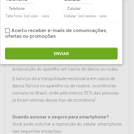
Telefone: (xx) xxxx - xxxx
Celular: (xx) xxxxxx - xxxx
Macedo Corretora de
Aceito receber e-mails de comunicações,
Seguros - Seguro Celular
ofertas ou promoções
Os smartphones estão cada vez mais indispensáveis
ENVIAR
para o nosso dia-a-dia. Por isso, o
seguro para
smartphone
é cada vez mais importante para garantir
a reposição do aparelho em casos de danos ou roubo.
O serviço dá a tranquilidade necessária em casos de
danos físicos no aparelho ou de roubos, ocorrências
comuns no Brasil, onde pelo menos 25% das pessoas
já foram vítimas desse tipo de ocorrência¹.
Quando acionar o seguro para smartphone?
Você pode solicitar a reposição do celular smartphone
nas seguintes situações: